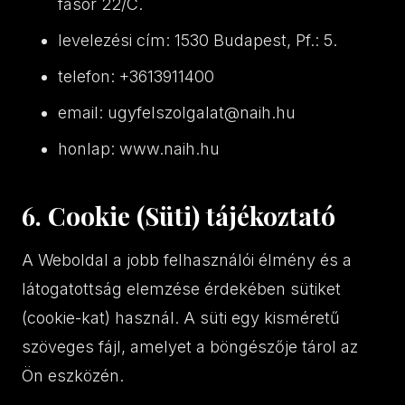
fasor 22/C.
levelezési cím: 1530 Budapest, Pf.: 5.
telefon: +3613911400
email:
ugyfelszolgalat@naih.hu
honlap: www.naih.hu
6. Cookie (Süti) tájékoztató
A Weboldal a jobb felhasználói élmény és a
látogatottság elemzése érdekében sütiket
(cookie-kat) használ. A süti egy kisméretű
szöveges fájl, amelyet a böngészője tárol az
Ön eszközén.