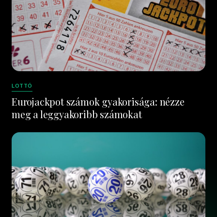
LOTTÓ
Eurojackpot számok gyakorisága: nézze
meg a leggyakoribb számokat