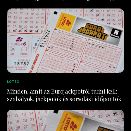
LOTTÓ
Minden, amit az Eurojackpotról tudni kell:
szabályok, jackpotok és sorsolási időpontok