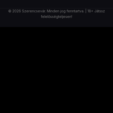
© 2026 Szerencsevár. Minden jog fenntartva. | 18+ Játssz
felelősségteljesen!