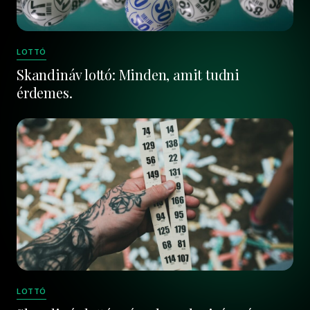
LOTTÓ
Skandináv lottó: Minden, amit tudni
érdemes.
LOTTÓ