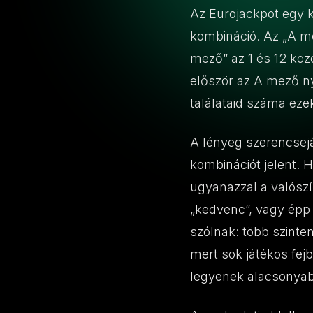
Az Eurojackpot egy k
kombináció. Az „A me
mező” az 1 és 12 köz
először az A mező n
találataid száma eze
A lényeg szerencsej
kombinációt jelent. 
ugyanazzal a valószí
„kedvenc”, vagy épp
szólnak: több szinten
mert sok játékos fej
legyenek alacsonyabb