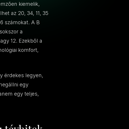
emzően kiemelik,
t az 20, 34, 11, 35
 36 számokat. A B
 sokszor a
vagy 12. Ezekből a
hológiai komfort,
gy érdekes legyen,
megállni egy
hanem egy teljes,
 tévhitek,