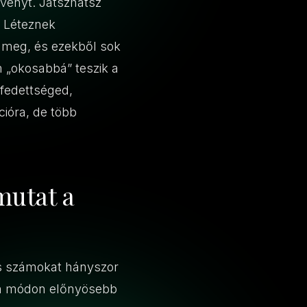
lvényt. Játszhatsz
. Léteznek
 meg, és ezekből sok
 „okosabbá” teszik a
efedettséged,
ióra, de több
mutat a
es számokat hányszor
yen módon előnyösebb