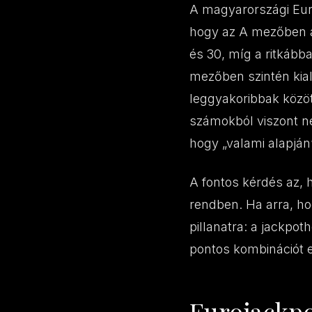
A magyarországi Euro
hogy az A mezőben a
és 30, míg a ritkábba
mezőben szintén kiala
leggyakoribbak között
számokból viszont nem
hogy „valami alapján”
A fontos kérdés az, 
rendben. Ha arra, ho
pillanatra: a jackpot
pontos kombinációt e
Eurojackpo