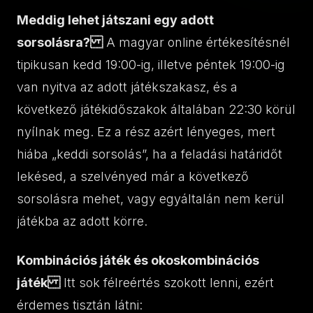
Meddig lehet játszani egy adott
sorsolásra?
A magyar online értékesítésnél
tipikusan kedd 19:00-ig, illetve péntek 19:00-ig
van nyitva az adott játékszakasz, és a
következő játékidőszakok általában 22:30 körül
nyílnak meg. Ez a rész azért lényeges, mert
hiába „keddi sorsolás”, ha a feladási határidőt
lekésed, a szelvényed már a következő
sorsolásra mehet, vagy egyáltalán nem kerül
játékba az adott körre.
Kombinációs játék és okoskombinációs
játék
Itt sok félreértés szokott lenni, ezért
érdemes tisztán látni: