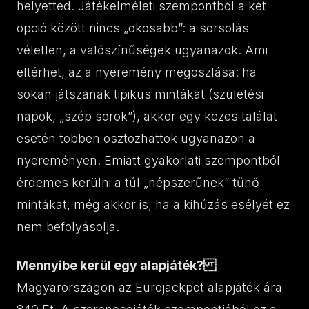
helyetted. Játékelméleti szempontból a két
opció között nincs „okosabb”: a sorsolás
véletlen, a valószínűségek ugyanazok. Ami
eltérhet, az a nyeremény megoszlása: ha
sokan játszanak tipikus mintákat (születési
napok, „szép sorok”), akkor egy közös találat
esetén többen osztozhattok ugyanazon a
nyereményen. Emiatt gyakorlati szempontból
érdemes kerülni a túl „népszerűnek” tűnő
mintákat, még akkor is, ha a kihúzás esélyét ez
nem befolyásolja.
Mennyibe kerül egy alapjáték?
Magyarországon az Eurojackpot alapjáték ára