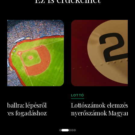
LOTTÓ
eballra: lépésről
Lottószámok elemzése é
ikeres fogadáshoz
nyerőszámok Magyaror