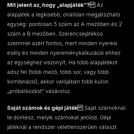
Mit jelent az, hogy „alapjáték”?
Az
alapjáték a legkisebb, önállóan megjátszható
egység: pontosan 5 szám az A mezőben és 2
szám a B mezőben. Szerencsejátékos
szemmel azért fontos, mert minden nyerési
esély és minden nyereménykalkuláció ehhez
az egységhez viszonyít. Ha több alapjátékot
adsz fel (több mező, több sor, vagy több
kombináció), akkor valójában több külön
„próbálkozást” vásárolsz.
Saját számok és gépi játék
Saját számoknál
te döntesz, melyik számokat jelölöd. Gépi
játéknál a rendszer véletlenszerűen választ