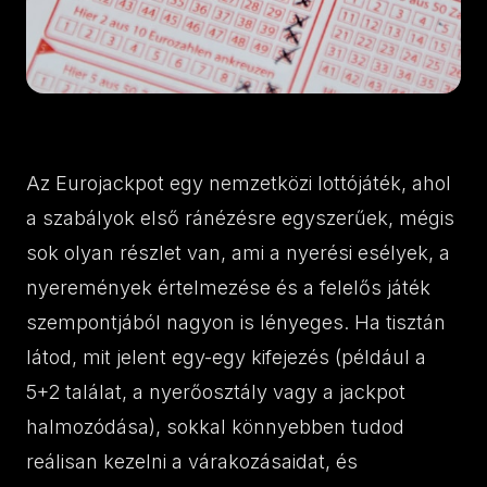
Az Eurojackpot egy nemzetközi lottójáték, ahol
a szabályok első ránézésre egyszerűek, mégis
sok olyan részlet van, ami a nyerési esélyek, a
nyeremények értelmezése és a felelős játék
szempontjából nagyon is lényeges. Ha tisztán
látod, mit jelent egy-egy kifejezés (például a
5+2 találat, a nyerőosztály vagy a jackpot
halmozódása), sokkal könnyebben tudod
reálisan kezelni a várakozásaidat, és