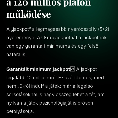
a 120 milliós plafon
működése
A „jackpot” a legmagasabb nyerőosztály (5+2)
nyereménye. Az Eurojackpotnál a jackpotnak
van egy garantált minimuma és egy felső
határa is.
Garantált minimum jackpot
A jackpot
legalább 10 millió euró. Ez azért fontos, mert
nem „0-ról indul” a játék: már a legelső
sorsolásoknál is nagy összeg lehet a tét, ami
nyilván a játék pszichológiáját is erősen
befolyásolja.