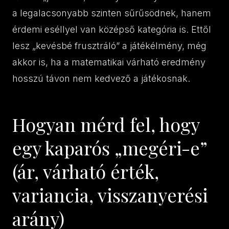
a legalacsonyabb szinten sűrűsödnek, hanem
érdemi eséllyel van középső kategória is. Ettől
lesz „kevésbé frusztráló” a játékélmény, még
akkor is, ha a matematikai várható eredmény
hosszú távon nem kedvező a játékosnak.
Hogyan mérd fel, hogy
egy kaparós „megéri-e”
(ár, várható érték,
variancia, visszanyerési
arány)