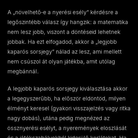
A „növelhető-e a nyerési esély” kérdésre a
legőszintébb válasz így hangzik: a matematika
nem lesz jobb, viszont a döntéseid lehetnek
jobbak. Ha ezt elfogadod, akkor a „legjobb
kaparós sorsjegy” nálad az lesz, ami mellett
nem csúszol át olyan játékba, amit utólag
megbánnál.
A legjobb kaparós sorsjegy kiválasztása akkor
a legegyszerűbb, ha először eldöntöd, milyen
élményt keresel (gyakori visszajelzés vagy ritka
nagy dobás), utána pedig megnézed az
össznyerési esélyt, a nyeremények eloszlását
és a játékszabályokból kiderülő korlátokat. Ha