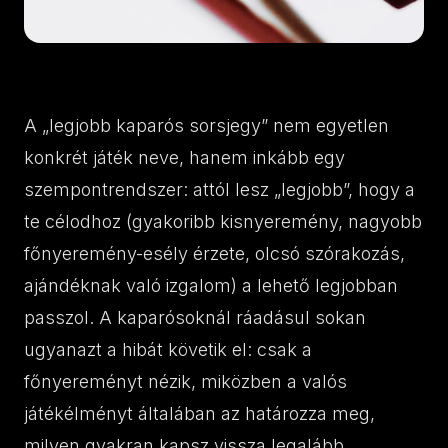
A „legjobb kaparós sorsjegy” nem egyetlen
konkrét játék neve, hanem inkább egy
szempontrendszer: attól lesz „legjobb”, hogy a
te célodhoz (gyakoribb kisnyeremény, nagyobb
főnyeremény-esély érzete, olcsó szórakozás,
ajándéknak való izgalom) a lehető legjobban
passzol. A kaparósoknál ráadásul sokan
ugyanazt a hibát követik el: csak a
főnyereményt nézik, miközben a valós
játékélményt általában az határozza meg,
milyen gyakran kapsz vissza legalább