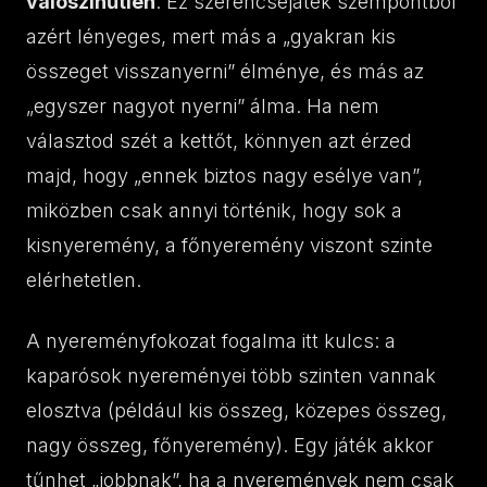
valószínűtlen
. Ez szerencsejáték szempontból
azért lényeges, mert más a „gyakran kis
összeget visszanyerni” élménye, és más az
„egyszer nagyot nyerni” álma. Ha nem
választod szét a kettőt, könnyen azt érzed
majd, hogy „ennek biztos nagy esélye van”,
miközben csak annyi történik, hogy sok a
kisnyeremény, a főnyeremény viszont szinte
elérhetetlen.
A nyereményfokozat fogalma itt kulcs: a
kaparósok nyereményei több szinten vannak
elosztva (például kis összeg, közepes összeg,
nagy összeg, főnyeremény). Egy játék akkor
tűnhet „jobbnak”, ha a nyeremények nem csak