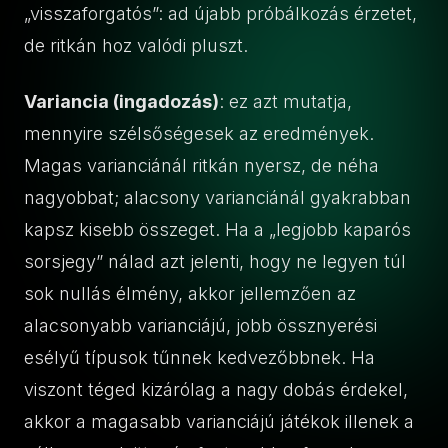
„visszaforgatós”: ad újabb próbálkozás érzetet,
de ritkán hoz valódi pluszt.
Variancia (ingadozás)
: ez azt mutatja,
mennyire szélsőségesek az eredmények.
Magas varianciánál ritkán nyersz, de néha
nagyobbat; alacsony varianciánál gyakrabban
kapsz kisebb összeget. Ha a „legjobb kaparós
sorsjegy” nálad azt jelenti, hogy ne legyen túl
sok nullás élmény, akkor jellemzően az
alacsonyabb varianciájú, jobb össznyerési
esélyű típusok tűnnek kedvezőbbnek. Ha
viszont téged kizárólag a nagy dobás érdekel,
akkor a magasabb varianciájú játékok illenek a