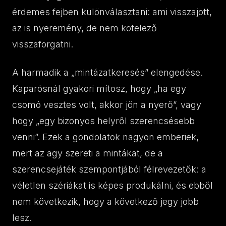
érdemes fejben különválasztani: ami visszajött,
az is nyeremény, de nem kötelező
visszaforgatni.
A harmadik a „mintázatkeresés” elengedése.
Kaparósnál gyakori mítosz, hogy „ha egy
csomó vesztes volt, akkor jön a nyerő”, vagy
hogy „egy bizonyos helyről szerencsésebb
venni”. Ezek a gondolatok nagyon emberiek,
mert az agy szereti a mintákat, de a
szerencsejáték szempontjából félrevezetők: a
véletlen szériákat is képes produkálni, és ebből
nem következik, hogy a következő jegy jobb
lesz.