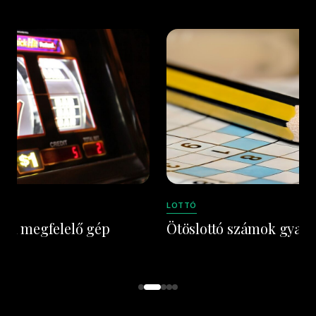
LOTTÓ
s a megfelelő gép
Ötöslottó számok gyako