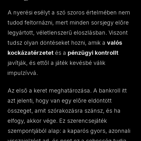
A nyerési esélyt a szó szoros értelmében nem
tudod feltornázni, mert minden sorsjegy előre
legyártott, véletlenszerű eloszlásban. Viszont
tudsz olyan döntéseket hozni, amik a
valós
kockázatérzetet
és a
pénzügyi kontrollt
javítják, és ettől a játék kevésbé válik
impulzívvá.
Az első a keret meghatározása. A bankroll itt
azt jelenti, hogy van egy előre eldöntött
összeget, amit szórakozásra szánsz, és ha
elfogy, akkor vége. Ez szerencsejáték
szempontjából alap: a kaparós gyors, azonnali
visszajelzést ad, és pont ez a sebesség tudja