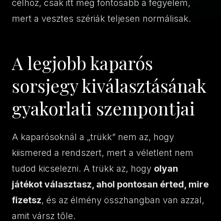
célhoz, csak itt még fontosabb a fegyelem,
mert a vesztes szériák teljesen normálisak.
A legjobb kaparós
sorsjegy kiválasztásának
gyakorlati szempontjai
A kaparósoknál a „trükk” nem az, hogy
kiismered a rendszert, mert a véletlent nem
tudod kicselezni. A trükk az, hogy
olyan
játékot választasz, ahol pontosan érted, mire
fizetsz
, és az élmény összhangban van azzal,
amit vársz tőle.