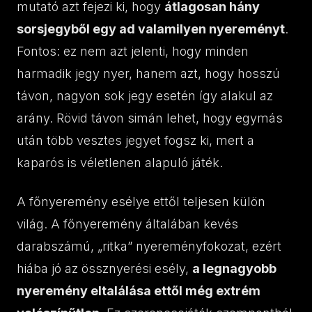
mutató azt fejezi ki, hogy
átlagosan hány
sorsjegyből egy ad valamilyen nyereményt
.
Fontos: ez nem azt jelenti, hogy minden
harmadik jegy nyer, hanem azt, hogy hosszú
távon, nagyon sok jegy esetén így alakul az
arány. Rövid távon simán lehet, hogy egymás
után több vesztes jegyet fogsz ki, mert a
kaparós is véletlenen alapuló játék.
A főnyeremény esélye ettől teljesen külön
világ. A főnyeremény általában kevés
darabszámú, „ritka” nyereményfokozat, ezért
hiába jó az össznyerési esély,
a legnagyobb
nyeremény eltalálása ettől még extrém