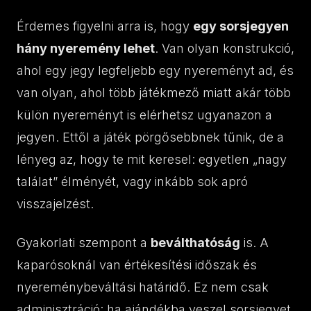
Érdemes figyelni arra is, hogy
egy sorsjegyen
hány nyeremény lehet
. Van olyan konstrukció,
ahol egy jegy legfeljebb egy nyereményt ad, és
van olyan, ahol több játékmező miatt akár több
külön nyereményt is elérhetsz ugyanazon a
jegyen. Ettől a játék pörgősebbnek tűnik, de a
lényeg az, hogy te mit keresel: egyetlen „nagy
találat” élményét, vagy inkább sok apró
visszajelzést.
Gyakorlati szempont a
beválthatóság
is. A
kaparósoknál van értékesítési időszak és
nyereménybeváltási határidő. Ez nem csak
adminisztráció: ha ajándékba veszel sorsjegyet,