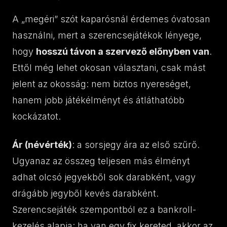
A „megéri” szót kaparósnál érdemes óvatosan
használni, mert a szerencsejátékok lényege,
hogy
hosszú távon a szervező előnyben van
.
Ettől még lehet okosan választani, csak mást
jelent az okosság: nem biztos nyereséget,
hanem jobb játékélményt és átláthatóbb
kockázatot.
Ár (névérték)
: a sorsjegy ára az első szűrő.
Ugyanaz az összeg teljesen más élményt
adhat olcsó jegyekből sok darabként, vagy
drágább jegyből kevés darabként.
Szerencsejáték szempontból ez a bankroll-
kezelés alapja: ha van egy fix kereted, akkor az