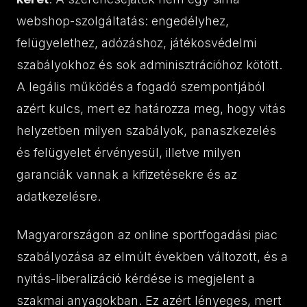
webshop-szolgáltatás: engedélyhez,
felügyelethez, adózáshoz, játékosvédelmi
szabályokhoz és sok adminisztrációhoz kötött.
A legális működés a fogadó szempontjából
azért kulcs, mert ez határozza meg, hogy vitás
helyzetben milyen szabályok, panaszkezelés
és felügyelet érvényesül, illetve milyen
garanciák vannak a kifizetésekre és az
adatkezelésre.
Magyarországon az online sportfogadási piac
szabályozása az elmúlt években változott, és a
nyitás-liberalizáció kérdése is megjelent a
szakmai anyagokban. Ez azért lényeges, mert