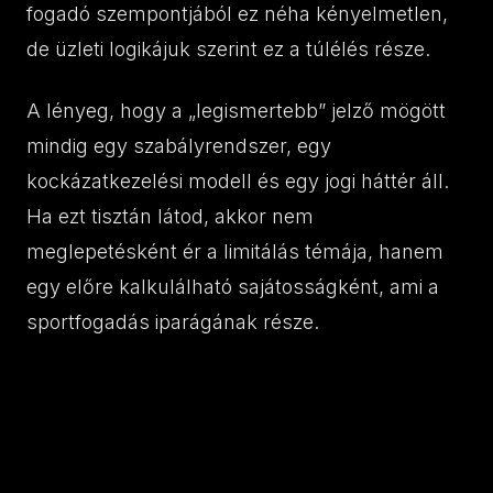
fogadó szempontjából ez néha kényelmetlen,
de üzleti logikájuk szerint ez a túlélés része.
A lényeg, hogy a „legismertebb” jelző mögött
mindig egy szabályrendszer, egy
kockázatkezelési modell és egy jogi háttér áll.
Ha ezt tisztán látod, akkor nem
meglepetésként ér a limitálás témája, hanem
egy előre kalkulálható sajátosságként, ami a
sportfogadás iparágának része.