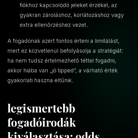
fiókhoz kapcsolódó jeleket érzékel, az
gyakran zároláshoz, korlátozáshoz vagy
extra ellenőrzéshez vezet.
A fogadónak azért fontos érteni a limitálást,
mert ez közvetlenül befolyásolja a stratégiát:
ha nem tudsz értelmezhető téttel fogadni,
akkor hiába van „jó tipped”, a várható érték
gyakorlati haszna eltűnik.
legismertebb
fogadóirodák
kiválasztása: odds,