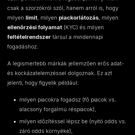
csak a szorzókról szól, hanem arról is, hogy
milyen
limit
, milyen
piackorlátozás
, milyen
ellenőrzési folyamat
(KYC) és milyen
feltételrendszer
társul a mindennapi
fogadáshoz.
A legismertebb márkák jellemzően erős adat-
és kockázatelemzéssel dolgoznak. Ez azt
jelenti, hogy figyelik például:
milyen piacokra fogadsz (fő piacok vs.
alacsony forgalmú réspiacok),
milyen időzítéssel lépsz be (nyitó odds vs.
záró odds környéke),