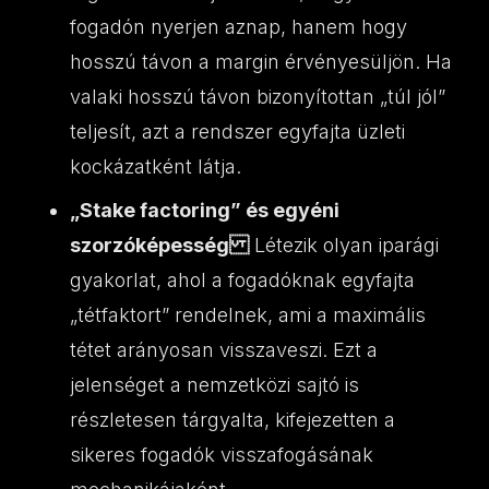
fogadón nyerjen aznap, hanem hogy
hosszú távon a margin érvényesüljön. Ha
valaki hosszú távon bizonyítottan „túl jól”
teljesít, azt a rendszer egyfajta üzleti
kockázatként látja.
„Stake factoring” és egyéni
szorzóképesség
Létezik olyan iparági
gyakorlat, ahol a fogadóknak egyfajta
„tétfaktort” rendelnek, ami a maximális
tétet arányosan visszaveszi. Ezt a
jelenséget a nemzetközi sajtó is
részletesen tárgyalta, kifejezetten a
sikeres fogadók visszafogásának