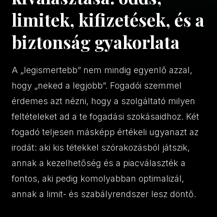
limitek, kifizetések, és a
biztonság gyakorlata
A „legismertebb” nem mindig egyenlő azzal,
hogy „neked a legjobb”. Fogadói szemmel
érdemes azt nézni, hogy a szolgáltató milyen
feltételeket ad a te fogadási szokásaidhoz. Két
fogadó teljesen másképp értékeli ugyanazt az
irodát: aki kis tétekkel szórakozásból játszik,
annak a kezelhetőség és a piacválaszték a
fontos, aki pedig komolyabban optimalizál,
annak a limit- és szabályrendszer lesz döntő.