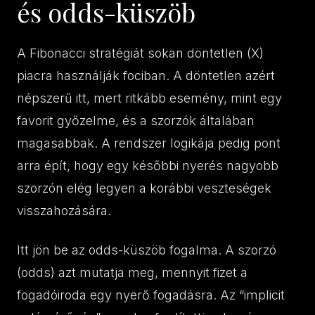
és odds-küszöb
A Fibonacci stratégiát sokan döntetlen (X)
piacra használják fociban. A döntetlen azért
népszerű itt, mert ritkább esemény, mint egy
favorit győzelme, és a szorzók általában
magasabbak. A rendszer logikája pedig pont
arra épít, hogy egy későbbi nyerés nagyobb
szorzón elég legyen a korábbi veszteségek
visszahozására.
Itt jön be az odds-küszöb fogalma. A szorzó
(odds) azt mutatja meg, mennyit fizet a
fogadóiroda egy nyerő fogadásra. Az “implicit