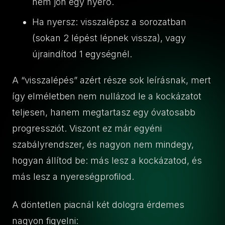
nem jön egy nyerő.
Ha nyersz: visszalépsz a sorozatban
(sokan 2 lépést lépnek vissza), vagy
újraindítod 1 egységnél.
A “visszalépés” azért része sok leírásnak, mert
így elméletben nem nullázod le a kockázatot
teljesen, hanem megtartasz egy óvatosabb
progressziót. Viszont ez már egyéni
szabályrendszer, és nagyon nem mindegy,
hogyan állítod be: más lesz a kockázatod, és
más lesz a nyereségprofilod.
A döntetlen piacnál két dologra érdemes
nagyon figyelni: