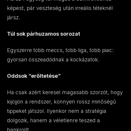
képest, pár veszteség után irreális téteknél
jársz.
Túl sok párhuzamos sorozat
Egyszerre több meccs, több liga, több piac:
gyorsan összeadódnak a kockázatok.
Oddsok “erőltetése”
Ha csak azért keresel magasabb szorzót, hogy
kijöjjön a rendszer, könnyen rossz minőségű
tippeket játszol. Ilyenkor nem a stratégia
dolgozik, hanem a véletlenre teszed a
bankrollt.