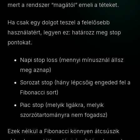
mert a rendszer “magától” emeli a téteket.
Ha csak egy dolgot teszel a felelősebb
használatért, legyen ez: határozz meg stop
pontokat.
Napi stop loss (mennyi mínusznál állsz
meg aznap)
Sorozat stop (hány lépcsőig engeded fel a
Fibonacci sort)
Piac stop (melyik ligákra, melyik
szorzótartományra nem fogadsz)
Ezek nélkül a Fibonacci könnyen átcsúszik