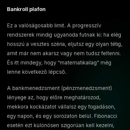
Bankroll plafon
Ez a valóságosabb limit. A progresszív
rendszerek mindig ugyanoda futnak ki: ha elég
hosszú a vesztes széria, eljutsz egy olyan tétig,
amit már nem akarsz vagy nem tudsz feltenni.
És itt mindegy, hogy “matematikailag” még
lenne következő lépcső.
A bankmenedzsment (pénzmenedzsment)
lényege az, hogy előre meghatározod,
mekkora kockázatot vállalsz egy fogadáson,
egy napon, és egy sorozaton belül. Fibonacci
esetén ezt különösen szigorúan kell kezelni,