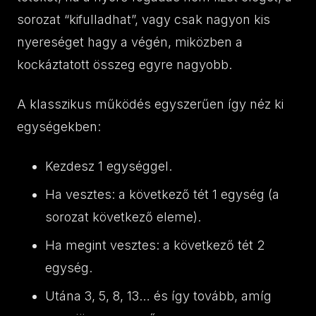
sorozat “kifulladhat”, vagy csak nagyon kis
nyereséget hagy a végén, miközben a
kockáztatott összeg egyre nagyobb.
A klasszikus működés egyszerűen így néz ki
egységekben:
Kezdesz 1 egységgel.
Ha vesztes: a következő tét 1 egység (a
sorozat következő eleme).
Ha megint vesztes: a következő tét 2
egység.
Utána 3, 5, 8, 13… és így tovább, amíg