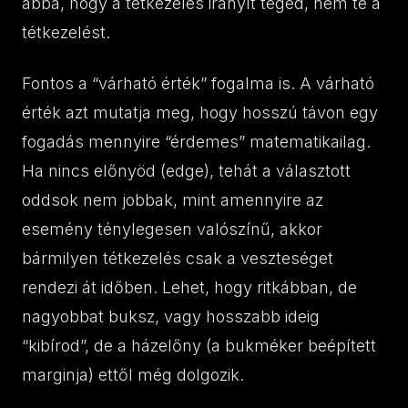
abba, hogy a tétkezelés irányít téged, nem te a
tétkezelést.
Fontos a “várható érték” fogalma is. A várható
érték azt mutatja meg, hogy hosszú távon egy
fogadás mennyire “érdemes” matematikailag.
Ha nincs előnyöd (edge), tehát a választott
oddsok nem jobbak, mint amennyire az
esemény ténylegesen valószínű, akkor
bármilyen tétkezelés csak a veszteséget
rendezi át időben. Lehet, hogy ritkábban, de
nagyobbat buksz, vagy hosszabb ideig
“kibírod”, de a házelőny (a bukméker beépített
marginja) ettől még dolgozik.