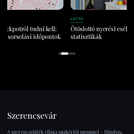
LOTTÓ
jackpotról tudni kell:
Ötöslottó nyerési esélye
 és sorsolási időpontok
statisztikák
Szerencsevár
A szerencsejáték világa szakértői szemmel – Minden,