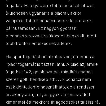
fogadás. Ha egyszerre több meccset játszol
(különösen ugyanarra a piacra), akkor
valójában több Fibonacci-sorozatot futtatsz
párhuzamosan. Ez nagyon gyorsan
megsokszorozza a szükséges bankrollt, mert
több fronton emelkednek a tétek.
Ha sportfogadásban alkalmazod, érdemes a
“piac” fogalmát is tisztán látni. A piac az, amire
fogadsz: 1X2, gólok száma, mindkét csapat
szerez gólt, hendikep stb. A Fibonacci nem
csak döntetlenre használható, de a rendszer
érzékeny arra, milyen gyakran jön az adott
kimenetel és mekkora átlagoddsokat találsz rá.