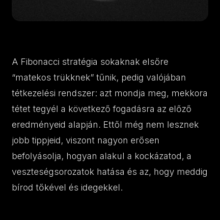
A Fibonacci stratégia sokaknak elsőre
“matekos trükknek” tűnik, pedig valójában
tétkezelési rendszer: azt mondja meg, mekkora
tétet tegyél a következő fogadásra az előző
eredményeid alapján. Ettől még nem lesznek
jobb tippjeid, viszont nagyon erősen
befolyásolja, hogyan alakul a kockázatod, a
veszteségsorozatok hatása és az, hogy meddig
bírod tőkével és idegekkel.