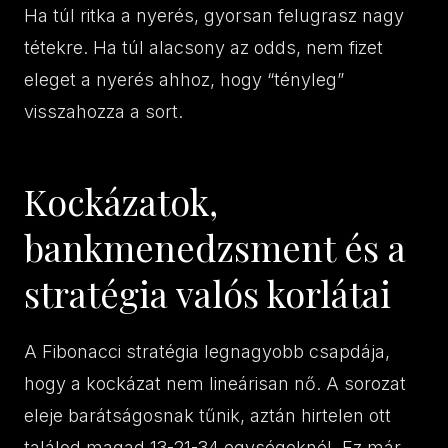
Ha túl ritka a nyerés, gyorsan felugrasz nagy
tétekre. Ha túl alacsony az odds, nem fizet
eleget a nyerés ahhoz, hogy “tényleg”
visszahozza a sort.
Kockázatok,
bankmenedzsment és a
stratégia valós korlátai
A Fibonacci stratégia legnagyobb csapdája,
hogy a kockázat nem lineárisan nő. A sorozat
eleje barátságosnak tűnik, aztán hirtelen ott
találod magad 13-21-34 egységeknél. Ez már