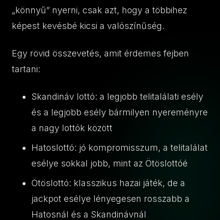
„könnyű” nyerni, csak azt, hogy a többihez
képest kevésbé kicsi a valószínűség.
Egy rövid összevetés, amit érdemes fejben
tartani:
Skandináv lottó: a legjobb telitalálati esély
és a legjobb esély bármilyen nyereményre
a nagy lottók között
Hatoslottó: jó kompromisszum, a telitalálat
esélye sokkal jobb, mint az Ötöslottóé
Ötöslottó: klasszikus hazai játék, de a
jackpot esélye lényegesen rosszabb a
Hatosnál és a Skandinávnál