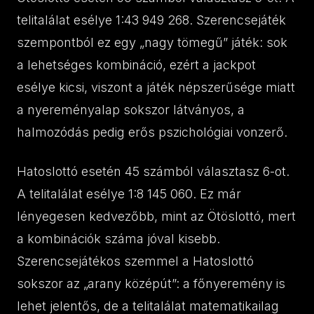
telitalálat esélye 1:43 949 268. Szerencsejáték
szempontból ez egy „nagy tömegű” játék: sok
a lehetséges kombináció, ezért a jackpot
esélye kicsi, viszont a játék népszerűsége miatt
a nyereményalap sokszor látványos, a
halmozódás pedig erős pszichológiai vonzerő.
Hatoslottó esetén 45 számból választasz 6-ot.
A telitalálat esélye 1:8 145 060. Ez már
lényegesen kedvezőbb, mint az Ötöslottó, mert
a kombinációk száma jóval kisebb.
Szerencsejátékos szemmel a Hatoslottó
sokszor az „arany középút”: a főnyeremény is
lehet jelentős, de a telitalálat matematikailag