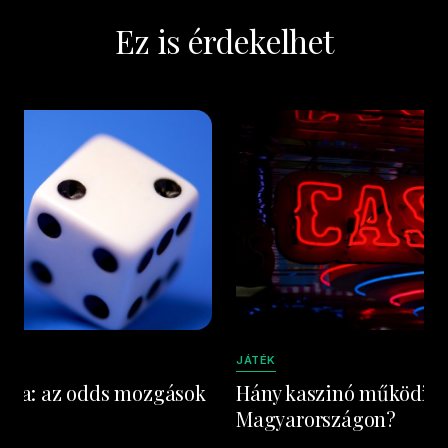
Ez is érdekelhet
JÁTÉK
égia: az odds mozgások
Hány kaszinó működik j
Magyarországon?