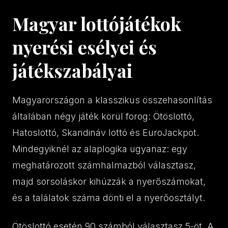
Magyar lottójátékok
nyerési esélyei és
játékszabályai
Magyarországon a klasszikus összehasonlítás
általában négy játék körül forog: Ötöslottó,
Hatoslottó, Skandináv lottó és EuroJackpot.
Mindegyiknél az alaplogika ugyanaz: egy
meghatározott számhalmazból választasz,
majd sorsoláskor kihúzzák a nyerőszámokat,
és a találatok száma dönti el a nyerőosztályt.
Ötöslottó esetén 90 számból választasz 5-öt. A