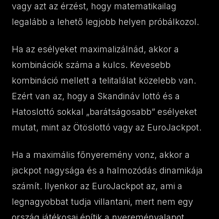
vagy azt az érzést, hogy matematikailag
legalább a lehető legjobb helyen próbálkozol.
Ha az esélyeket maximalizálnád, akkor a
kombinációk száma a kulcs. Kevesebb
kombináció mellett a telitalálat közelebb van.
Ezért van az, hogy a Skandináv lottó és a
Hatoslottó sokkal „barátságosabb” esélyeket
mutat, mint az Ötöslottó vagy az EuroJackpot.
Ha a maximális főnyeremény vonz, akkor a
jackpot nagysága és a halmozódás dinamikája
számít. Ilyenkor az EuroJackpot az, ami a
legnagyobbat tudja villantani, mert nem egy
ország játékosai építik a nyereményalapot,