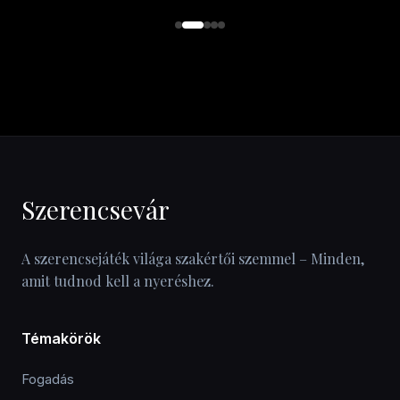
Szerencsevár
A szerencsejáték világa szakértői szemmel – Minden,
amit tudnod kell a nyeréshez.
Témakörök
Fogadás