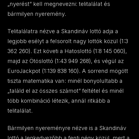
„nyerést” kell megnevezni: telitalálat és
bármilyen nyeremény.
Telitalálatra nézve a Skandináv lottó adja a
legjobb esélyt a felsorolt nagy lottók közül (1:3
362 260). Ezt követi a Hatoslottó (1:8 145 060),
majd az Ötöslottó (1:43 949 268), és végül az
EuroJackpot (1:139 838 160). A sorrend mögött
tiszta matematika van: minél bonyolultabb a
„találd el az összes számot” feltétel és minél
több kombináció létezik, annál ritkább a
telitalálat.
Bármilyen nyereményre nézve is a Skandináv
lottó a legkedvezőbb a fenti négy közül, mert a