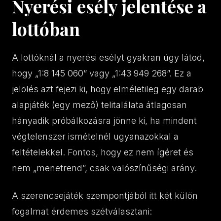
Nyerési esély jelentése a
lottóban
A lottóknál a nyerési esélyt gyakran úgy látod,
hogy „1:8 145 060” vagy „1:43 949 268”. Ez a
jelölés azt fejezi ki, hogy elméletileg egy darab
alapjáték (egy mező) telitalálata átlagosan
hányadik próbálkozásra jönne ki, ha mindent
végtelenszer ismételnél ugyanazokkal a
feltételekkel. Fontos, hogy ez nem ígéret és
nem „menetrend”, csak valószínűségi arány.
A szerencsejáték szempontjából itt két külön
fogalmat érdemes szétválasztani: