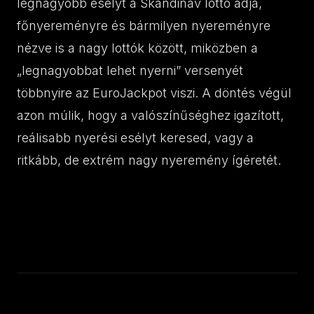
legnagyobb esélyt a Skandináv lottó adja,
főnyereményre és bármilyen nyereményre
nézve is a nagy lottók között, miközben a
„legnagyobbat lehet nyerni” versenyét
többnyire az EuroJackpot viszi. A döntés végül
azon múlik, hogy a valószínűséghez igazított,
reálisabb nyerési esélyt keresed, vagy a
ritkább, de extrém nagy nyeremény ígéretét.