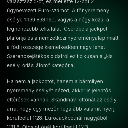
választasz 5-öt, és mellette 12-ből 2
úgynevezett Euro-számot. A főnyeremény
esélye 1:139 838 160, vagyis a négy közül a
legnehezebb telitalálat. Cserébe a jackpot
plafonja és a nemzetközi nyereményalap miatt
a fődíj összege kiemelkedően nagy lehet.
Szerencsejátékos oldalról ez tipikusan a „kis
esély, óriási álom” kategória.
Ha nem a jackpotot, hanem a bármilyen
nyeremény esélyét nézed, akkor is jelentős
eltérések vannak. Skandináv lottónál az esély
arra, hogy egy mezőn legalább valamit nyerj,
körülbelül 1:28. EuroJackpotnál nagyjából
1:31,8. Ötöslottónál körülbelül 1:43,