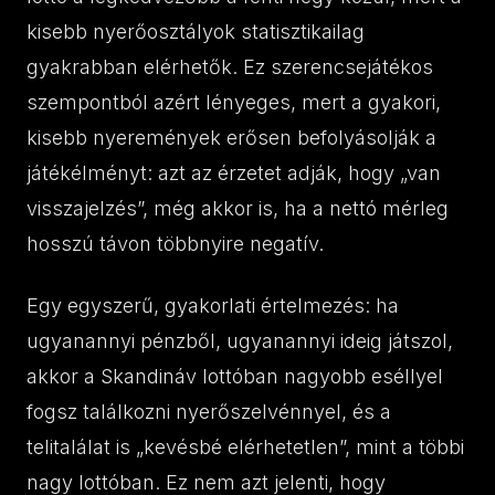
kisebb nyerőosztályok statisztikailag
gyakrabban elérhetők. Ez szerencsejátékos
szempontból azért lényeges, mert a gyakori,
kisebb nyeremények erősen befolyásolják a
játékélményt: azt az érzetet adják, hogy „van
visszajelzés”, még akkor is, ha a nettó mérleg
hosszú távon többnyire negatív.
Egy egyszerű, gyakorlati értelmezés: ha
ugyanannyi pénzből, ugyanannyi ideig játszol,
akkor a Skandináv lottóban nagyobb eséllyel
fogsz találkozni nyerőszelvénnyel, és a
telitalálat is „kevésbé elérhetetlen”, mint a többi
nagy lottóban. Ez nem azt jelenti, hogy