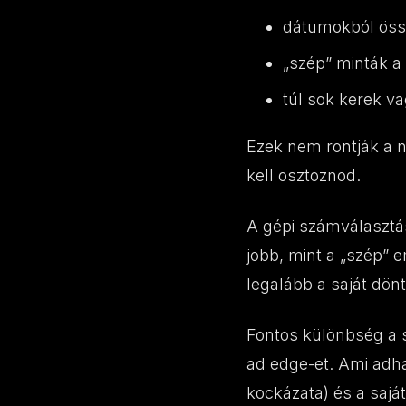
dátumokból össz
„szép” minták a 
túl sok kerek v
Ezek nem rontják a n
kell osztoznod.
A gépi számválasztá
jobb, mint a „szép” 
legalább a saját dön
Fontos különbség a s
ad edge-et. Ami adh
kockázata) és a sajá