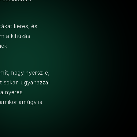
tákat keres, és
nem a kihúzás
nek
mít, hogy nyersz-e,
yt sokan ugyanazzal
 a nyerés
, amikor amúgy is