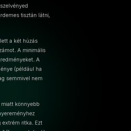
a szelvényed
rdemes tisztán látni,
ett a két húzás
számot. A minimális
 eredményeket. A
ménye (például ha
ilag semmivel nem
ás miatt könnyebb
főnyereményhez
 extrém ritka. Ezt