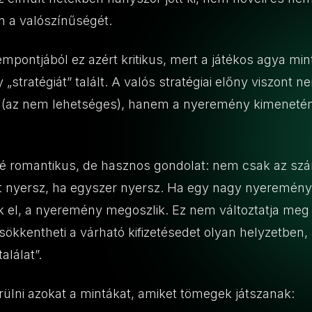
n a valószínűségét.
mpontjából ez azért kritikus, mert a játékos agya min
 „stratégiát” talált. A valós stratégiai előny viszont 
n (az nem lehetséges), hanem a nyeremény kimeneté
bé romantikus, de hasznos gondolat: nem csak az szá
t nyersz, ha egyszer nyersz. Ha egy nagy nyeremén
k el, a nyeremény megoszlik. Ez nem változtatja meg
sökkentheti a várható kifizetésedet olyan helyzetben
alálat”.
rülni azokat a mintákat, amiket tömegek játszanak: