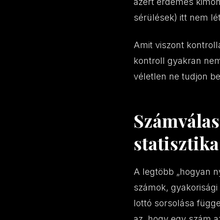
azért érdemes kimond
sérülések) itt nem lé
Amit viszont kontrol
kontroll gyakran nem
véletlen ne tudjon be
Számválasz
statisztika
A legtöbb „hogyan ny
számok, gyakorisági 
lottó sorsolása füg
az, hogy egy szám az