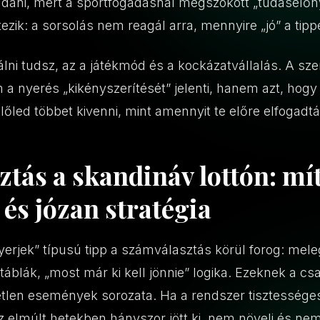
ani, mert a sportfogadásnál megszokott „tudáselőny”
tezik: a sorsolás nem reagál arra, mennyire „jó” a tippe
lálni tudsz, az a játékmód és a kockázatvállalás. A sz
 a nyerés „kikényszerítését” jelenti, hanem azt, hogy 
lőled többet kivenni, mint amennyit te előre elfogadtá
tás a skandináv lottón: mí
 és józan stratégia
erjek” típusú tipp a számválasztás körül forog: mel
táblák, „most már ki kell jönnie” logika. Ezeknek a cs
getlen események sorozata. Ha a rendszer tisztesség
 elmúlt hetekben hányszor jött ki, nem növeli és nem