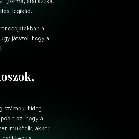
 (forma, statisztika,
lési logikád.
erencsejátékban a
úgy játszol, hogy a
l.
toszok,
eg számok, hideg
apdája az, hogy a
esen működik, akkor
 csökkenti a