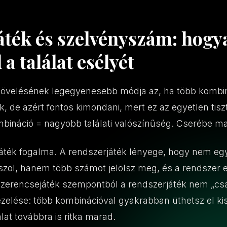
áték és szelvényszám: hogy
a találat esélyét
növelésének legegyenesebb módja az, ha több kombiná
, de azért fontos kimondani, mert ez az egyetlen tisz
mbináció = nagyobb találati valószínűség. Cserébe m
rjáték fogalma. A rendszerjáték lényege, hogy nem egy
szol, hanem több számot jelölsz meg, és a rendszer 
Szerencsejáték szempontból a rendszerjáték nem „csa
zelése: több kombinációval gyakrabban üthetsz el kis
lat továbbra is ritka marad.