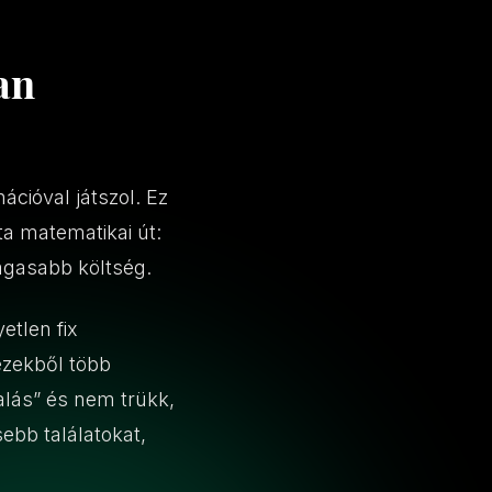
an
cióval játszol. Ez
ta matematikai út:
agasabb költség.
etlen fix
ezekből több
lás” és nem trükk,
ebb találatokat,