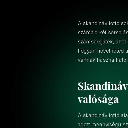
A skandináv lottó so
számaid két sorsolás
számsorsjáték, ahol 
hogyan növelheted a 
vannak használható,
Skandináv 
valósága
A skandináv lottó a
adott mennyiségű szá