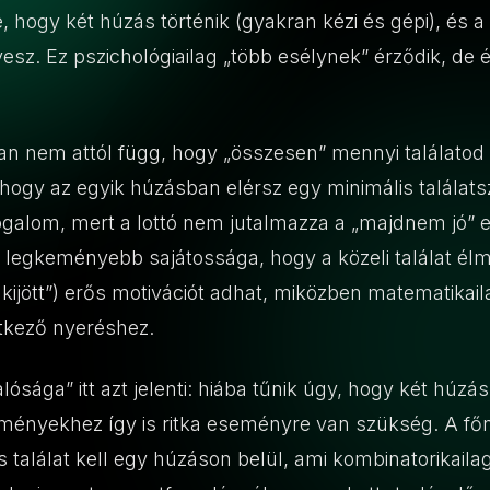
, hogy két húzás történik (gyakran kézi és gépi), és 
sz. Ez pszichológiailag „több esélynek” érződik, de é
n nem attól függ, hogy „összesen” mennyi találatod l
 hogy az egyik húzásban elérsz egy minimális találat
 fogalom, mert a lottó nem jutalmazza a „majdnem jó”
 legkeményebb sajátossága, hogy a közeli találat él
ijött”) erős motivációt adhat, miközben matematika
etkező nyeréshez.
lósága” itt azt jelenti: hiába tűnik úgy, hogy két húz
eményekhez így is ritka eseményre van szükség. A 
 találat kell egy húzáson belül, ami kombinatorikailag