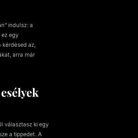
n” indulsz: a
: ez egy
a kérdésed az,
ákat, arra már
 esélyek
 választasz ki egy
ze a tippedet. A