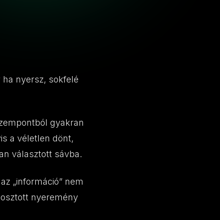
 ha nyersz, sokfelé
 szempontból gyakran
s a véletlen dönt,
an választott sávba.
 az „információ” nem
gosztott nyeremény