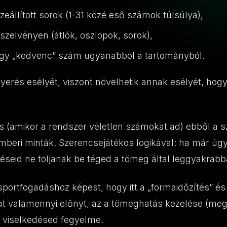
eállított sorok (1-31 közé eső számok túlsúlya),
szelvényen (átlók, oszlopok, sorok),
agy „kedvenc” szám ugyanabból a tartományból.
yerés esélyét, viszont növelhetik annak esélyét, hogy
s (amikor a rendszer véletlen számokat ad) ebből a
emberi minták. Szerencsejátékos logikával: ha már úgyi
téseid ne toljanak be téged a tömeg által leggyakrabb
portfogadáshoz képest, hogy itt a „formaidőzítés” és
at valamennyi előnyt, az a tömeghatás kezelése (me
t viselkedésed fegyelme.