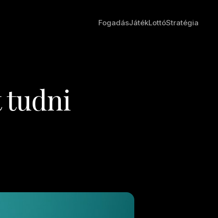
Fogadás
Játék
Lottó
Stratégia
 tudni