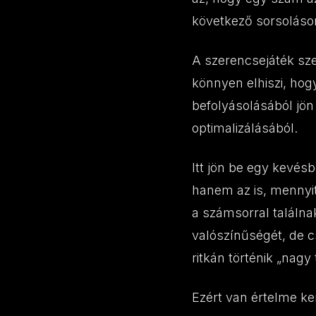
következő sorsoláso
A szerencsejáték sze
könnyen elhiszi, hogy
befolyásolásából jö
optimalizálásából.
Itt jön be egy kevés
hanem az is, mennyi
a számsorral találna
valószínűségét, de c
ritkán történik „nagy t
Ezért van értelme ke