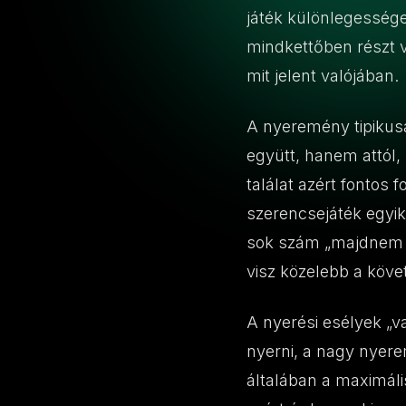
játék különlegessége
mindkettőben részt ve
mit jelent valójában.
A nyeremény tipikusa
együtt, hanem attól,
találat azért fontos
szerencsejáték egyik
sok szám „majdnem k
visz közelebb a köv
A nyerési esélyek „va
nyerni, a nagy nyer
általában a maximális