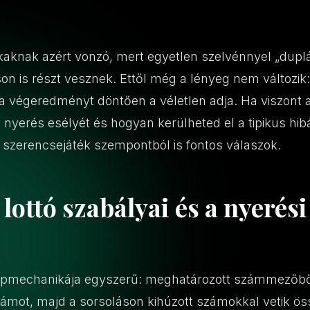
kaknak azért vonzó, mert egyetlen szelvénnyel „duplá
on is részt vesznek. Ettől még a lényeg nem változik
a végeredményt döntően a véletlen adja. Ha viszont 
nyerés esélyét és hogyan kerülheted el a tipikus hib
 szerencsejáték szempontból is fontos válaszok.
lottó szabályai és a nyerési
lapmechanikája egyszerű: meghatározott számmezőből
mot, majd a sorsoláson kihúzott számokkal vetik öss